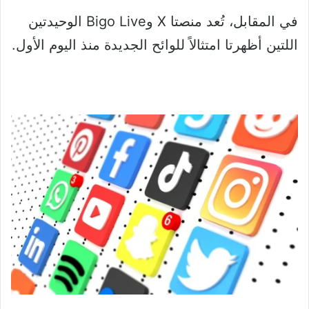
في المقابل، تُعد منصتا X وBigo Live الوحيدتين
اللتين أظهرتا امتثالاً للوائح الجديدة منذ اليوم الأول.