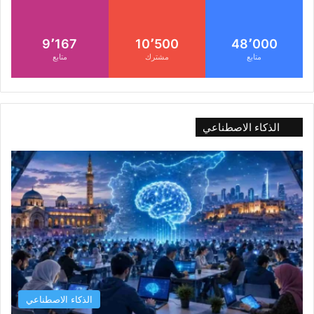
9٬167
10٬500
48٬000
متابع
مشترك
متابع
الذكاء الاصطناعي
الذكاء الاصطناعي