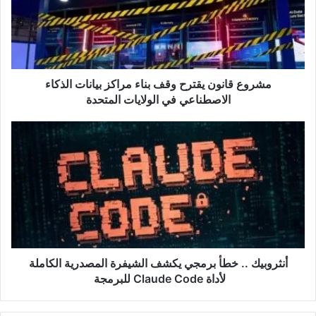
بناء
مراكز
بيانات
الذكاء
الاصطناعي
في
مشروع قانون يقترح وقف بناء مراكز بيانات الذكاء
الولايات
الاصطناعي في الولايات المتحدة
المتحدة
أنثروبيك
..
خطأ
برمجي
يكشف
الشيفرة
المصدرية
الكاملة
لأداة
Claude
أنثروبيك .. خطأ برمجي يكشف الشيفرة المصدرية الكاملة
Code
لأداة Claude Code للبرمجة
للبرمجة