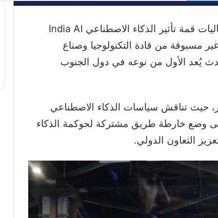
انطلقت في العاصمة الهندية نيودلهي فعاليات قمة تأثير الذكاء الاصطناعي India AI
مس بمشاركة غير مسبوقة من قادة التكنولوجيا وصناع
من 100 دولة، في حدث يُعد الأول من نوعه في دول الجنوب
قمة خمسة أيام حتى 20 فبراير، حيث تناقش سياسات الذكاء الاصطناعي
يز على وضع خارطة طريق مشتركة
لحوكمة الذكاء
زيز التعاون الدولي.