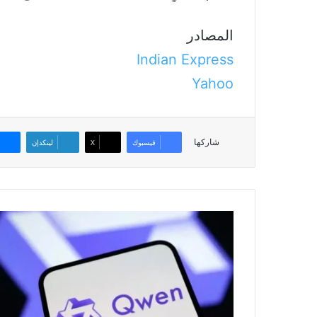
المصادر
Indian Express
Yahoo
شاركها
فيسبوك
‫X
لينكدإن
علي
بابا
تكشف
عن
ترقية
كبرى
لنموذج