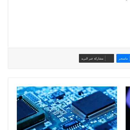
ماسنجر
مشاركة عبر البريد
فساد
البيانات
الصامت..
خلل
خفي
يهدد
موثوقية