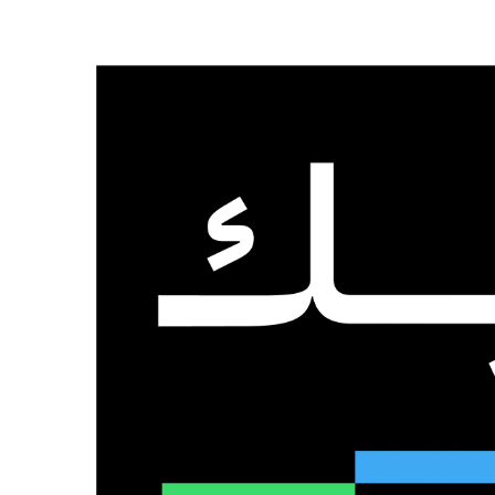
الرئيسية
من نحن
تواصل معنا
الجمعة, 7 أغسطس 2026
عدد المتابعين
48٬000
متابع
10٬500
مشترك
9٬167
متابع
الذكاء الاصطناعي