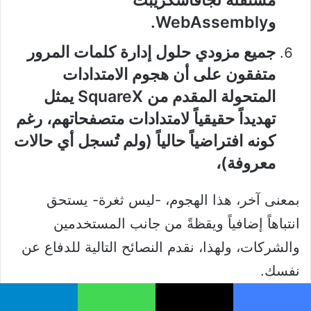
وWebAssembly.
جميع مزودي حلول إدارة كلمات المرور
متفقون على أن هجوم الامتدادات
المتحولة المقدم من SquareX يمثل
تهديداً حقيقياً لامتدادات متصفحاتهم، رغم
كونه افتراضياً حالياً (ولم تُسجل أي حالات
معروفة)،
بمعنى آخر، هذا الهجوم، -ليس ثغرة- يستحق
انتباهاً إضافياً ويقظةً من جانب المستخدمين
والشركات، ولهذا، نقدم النصائح التالية للدفاع عن
نفسك.