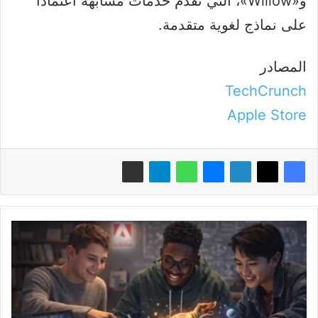
و«Willow»، التي تقدم خدمات مشابهة اعتماداً
على نماذج لغوية متقدمة.
المصادر
TechCrunch
Apple Store
«أدوبي»
تطلق
«مساحات
الطلاب»
لإنشاء
مواد
تعليمية