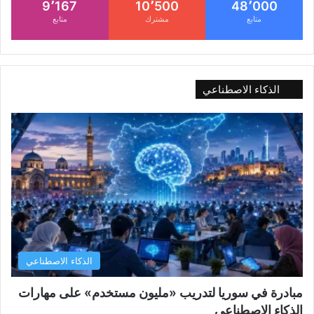
9٬167
10٬500
48٬000
متابع
مشترك
متابع
الذكاء الاصطناعي
الذكاء الاصطناعي
مبادرة في سوريا لتدريب «مليون مستخدم» على مهارات
الذكاء الاصطناعي