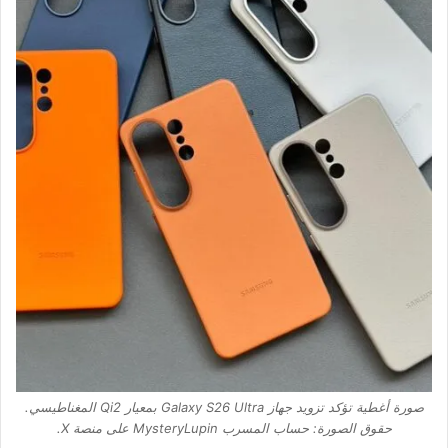
صورة أغطية تؤكد تزويد جهاز Galaxy S26 Ultra بمعيار Qi2 المغناطيسي.
حقوق الصورة: حساب المسرب MysteryLupin على منصة X.