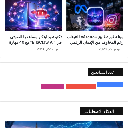
ميتا تطور تطبيق «Arena» للتنبؤات
تكنو تعيد ابتكار مساعدها الصوتي
رغم المخاوف من الإدمان الرقمي
في “EllaClaw AI” مع 40 مهارة
يونيو 27, 2026
يونيو 27, 2026
عدد المتابعين
48٬000
متابع
10٬500
مشترك
9٬167
متابع
الذكاء الاصطناعي