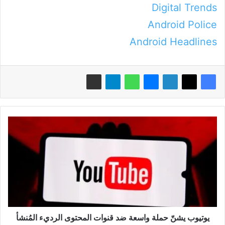
Digital Trends
Android Police
Android Headlines
يوتيوب
يشنّ
حملة
واسعة
ضد
قنوات
المحتوى
الرديء
المُنشأ
بالذكاء
يوتيوب يشنّ حملة واسعة ضد قنوات المحتوى الرديء المُنشأ