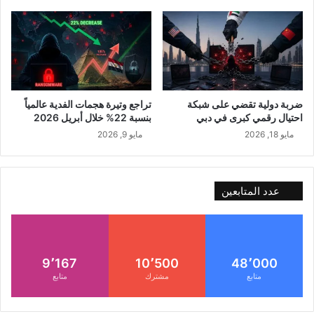
ضربة دولية تقضي على شبكة
تراجع وتيرة هجمات الفدية عالمياً
احتيال رقمي كبرى في دبي
بنسبة 22% خلال أبريل 2026
مايو 18, 2026
مايو 9, 2026
عدد المتابعين
9٬167
10٬500
48٬000
متابع
مشترك
متابع