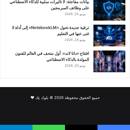
بيانات مفاجئة: لا تأثيرات سلبية للذكاء الاصطناعي
على وظائف المبرمجين
يونيو 25, 2026
ترقية جديدة تحول «NotebookLM» إلى أداة لا
غنى عنها في التعليم
يونيو 24, 2026
افتتاح «داتا لاند»: أول متحف في العالم للفنون
المولدة بالذكاء الاصطناعي
يونيو 20, 2026
جميع الحقوق محفوظة 2026 © بلوك تِك ❤️
فيسبوك
‫X
لينكدإن
‫YouTube
انستقرام
سناب
‫TikTok
تشات