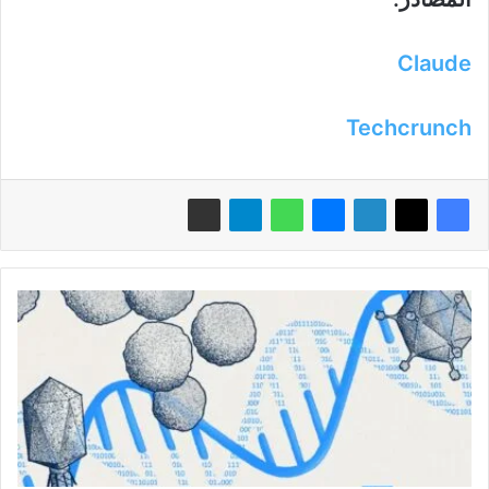
Claude
Techcrunch
إيفو:
نموذج
لغوي
جينومي
يبتكر
بروتينات
جديدة
بالكامل
عبر