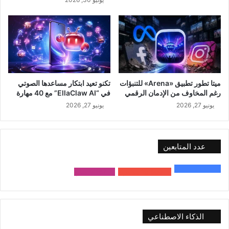
ميتا تطور تطبيق «Arena» للتنبؤات
تكنو تعيد ابتكار مساعدها الصوتي
رغم المخاوف من الإدمان الرقمي
في “EllaClaw AI” مع 40 مهارة
يونيو 27, 2026
يونيو 27, 2026
عدد المتابعين
48٬000
متابع
10٬500
مشترك
9٬167
متابع
الذكاء الاصطناعي