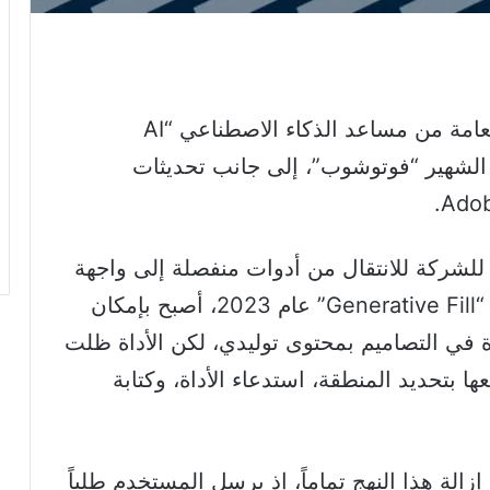
أطلقت شركة أدوبي النسخة التجريبية العامة من مساعد الذكاء الاصطناعي “AI
رافيك الشهير “فوتوشوب”، إلى جانب تحديثات
لشركة للانتقال من أدوات منفصلة إلى واجهة
موحدة، فمنذ إطلاق أداة التعبئة التوليدية “Generative Fill” عام 2023، أصبح بإمكان
 التصاميم بمحتوى توليدي، لكن الأداة ظلت
 بتحديد المنطقة، استدعاء الأداة، وكتابة
 الجديد اليوم هو إزالة هذا النهج تماماً، إذ يرسل المستخدم طلباً