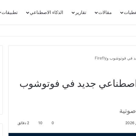
غطيات
مقالات
تقارير
الذكاء الاصطناعي
تطبيقات
 فوتوشوب وFirefly
 اصطناعي جديد في فوتوشوب
صوتية
0
10
2 دقائق