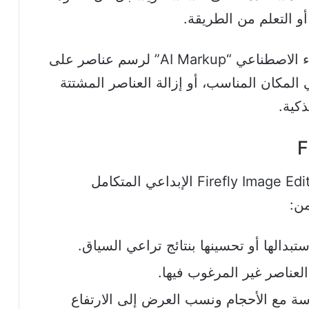
و التعلم من الطريقة.
ويمكن أيضاً استخدام ميزة الترميز بالذكاء الاصطناعي “AI Markup” لرسم عناصر على
في المكان المناسب، أو إزالة العناصر المشتتة
كية.
أضافت أدوبي ميزات عدة في برنامج Firefly Image Editor الإبداعي المتكامل
من:
تبدالها أو تحسينها بنتائج تراعي السياق.
لعناصر غير المرغوب فيها.
سة مع الأحجام ونسب العرض إلى الارتفاع