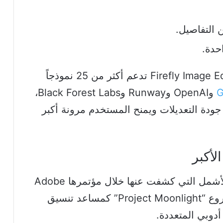
 التفاصيل.
حدة.
ومع التحديثات الجديدة، باتت منصة Firefly Image Editor تدعم أكثر من 25 نموذجاً
وOpenAI وRunway وBlack Forest Labs،
 جودة التعديلات ويمنح المستخدم مرونة أكبر
الأشمل التي كشفت عنها خلال مؤتمرها Adobe
MAX في أكتوبر 2025، حين قدّمت مشروع “Project Moonlight” كمساعد تنسيق
دوبي المتعددة.