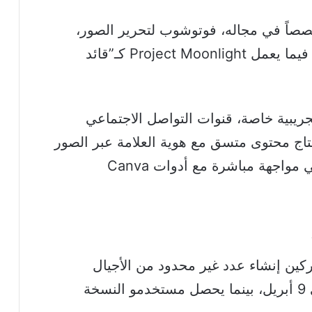
صصاً في مجاله، فوتوشوب لتحرير الصور،
Premiere للفيديو، Lightroom للتصوير، فيما يعمل Project Moonlight كـ”قائد
ريبية خاصة، قنوات التواصل الاجتماعي
خدم ومكتبات Creative Cloud لإنتاج محتوى متسق مع هوية العلامة عبر الصور
والفيديو والمنشورات، مما يضع أدوبي في مواجهة مباشرة مع أدوات Canva
ين إنشاء عدد غير محدود من الأجيال
باستخدام مساعد الذكاء الاصطناعي حتى 9 أبريل، بينما يحصل مستخدمو النسخة