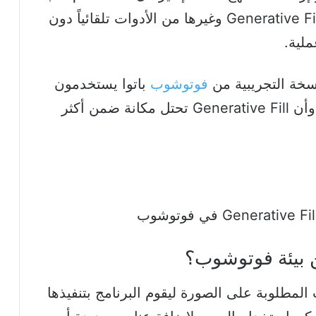
نصياً أو صوتياً، فيستدعي المساعد أداة Generative Fill وغيرها من الأدوات تلقائياً دون
لية.
سخة التجريبية من
فوتوشوب
باتوا يستخدمون
أدوات الذكاء الاصطناعي التوليدي يومياً، وأن Generative Fill تحتل مكانة ضمن أكثر
لمطلوبة على الصورة ليقوم البرنامج بتنفيذها