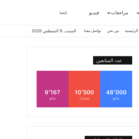
مراجعات
فيديو
بحث عن
إضافة عمود جانبي
الوضع المظلم
تابعنا
الرئيسية
من نحن
تواصل معنا
السبت, 8 أغسطس 2026
عدد المتابعين
9٬167
10٬500
48٬000
متابع
مشترك
متابع