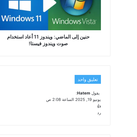
11
أعاد
استخدام
صوت
ويندوز
فيستا!
حنين إلى الماضي: ويندوز 11 أعاد استخدام
صوت ويندوز فيستا!
تعليق واحد
يقول
Hatem
:
يونيو 19, 2025 الساعة 2:08 ص
👍
رد