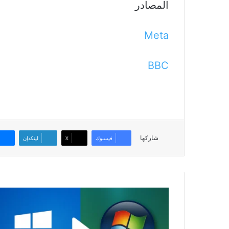
المصادر
Meta
BBC
شاركها
فيسبوك
‫X
لينكدإن
حنين
إلى
الماضي:
ويندوز