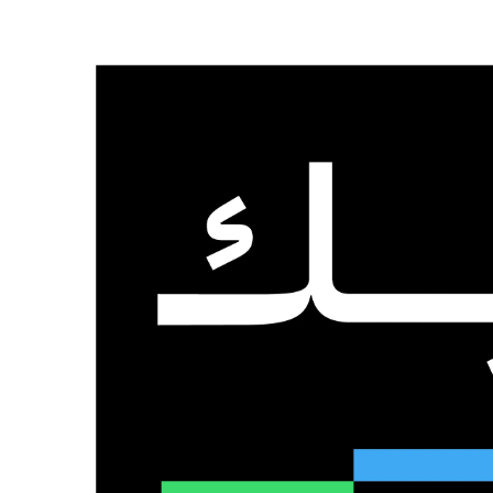
الرئيسية
من نحن
تواصل معنا
السبت, 8 أغسطس 2026
عدد المتابعين
48٬000
متابع
10٬500
مشترك
9٬167
متابع
الذكاء الاصطناعي