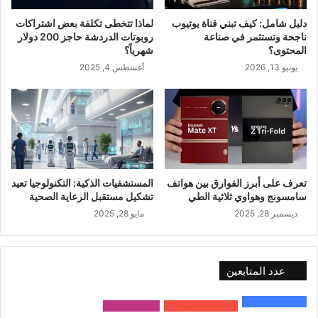
دليل شامل: كيف تبني قناة يوتيوب
لماذا تتخطى تكلفة بعض اشتراكات
ناجحة وتستثمر في صناعة
روبوتات الدردشة حاجز 200 دولار
المحتوى؟
شهرياً؟
يونيو 13, 2026
أغسطس 4, 2025
تعرف على أبرز الفوارق بين هواتف
المستشفيات الذكية: التكنولوجيا تعيد
سامسونج وهواوي ثلاثية الطي
تشكيل مستقبل الرعاية الصحية
ديسمبر 28, 2025
مايو 28, 2025
عدد المتابعين
48٬000
متابع
10٬500
مشترك
9٬167
متابع