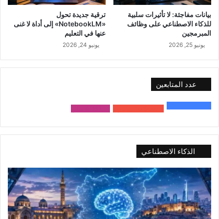
بيانات مفاجئة: لا تأثيرات سلبية
ترقية جديدة تحول
للذكاء الاصطناعي على وظائف
«NotebookLM» إلى أداة لا غنى
المبرمجين
عنها في التعليم
يونيو 25, 2026
يونيو 24, 2026
عدد المتابعين
48٬000
متابع
10٬500
مشترك
9٬167
متابع
الذكاء الاصطناعي