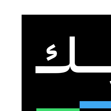
لرئيسية
من نحن
تواصل معنا
الخميس, 6 أغسطس 2026
عدد المتابعين
48٬000
متابع
10٬500
مشترك
9٬167
متابع
الذكاء الاصطناعي