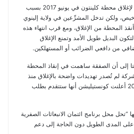
كانت شركة كونستيليشن إنيرجي تخطط لإغلاق محطة كلينتون في يونيو 2017 بسبب
يص، ولكن تدخل المشرِّعين في ولاية إلينوي
أنقذ المحطة من الإغلاق، ومع قرب انتهاء هذه
أتي صفقة ميتا لتكون البديل طويل الأمد وتمنع الإغلاق
افي من دافعي الضرائب أو المستهلكين.
تا إلى أن الصفقة ساهمت في إنقاذ المحطة
شركة لم تُصدر تهديدات واضحة بالإغلاق منذ
عام 2017. بل على العكس، في عام 2022 أعلنت كونستيليشن أنها ستتقدم بطلب
ا “تحل محل برنامج ائتمان الانبعاثات الصفرية
 على المدى الطويل دون الحاجة إلى دعم