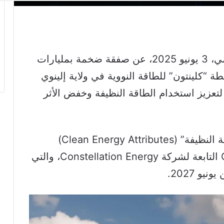
أعلنت شركة ميتا صباح يوم الثلاثاء الماضي، 3 يونيو 2025، عن صفقة ضخمة بمليارات
“كلينتون” للطاقة النووية في ولاية إلينوي
اتيجي لتعزيز استخدام الطاقة النظيفة وخفض الأثر
تشمل الصفقة شراء جميع “سمات الطاقة النظيفة” (Clean Energy Attributes)
لمحطة Clinton Clean Energy Center التابعة لشركة Constellation Energy، والتي