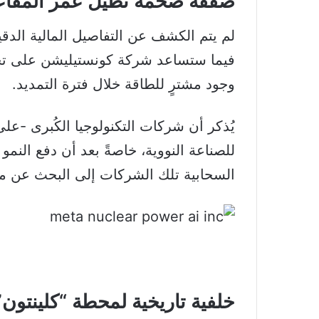
صفقة ضخمة تُطيل عمر المفاع
لم يتم الكشف عن التفاصيل المالية الدقيق
فيما ستساعد شركة كونستيليشن على تج
وجود مشترٍ للطاقة خلال فترة التمديد.
يُذكر أن شركات التكنولوجيا الكُبرى -عل
للصناعة النووية، خاصةً بعد أن دفع النمو
السحابية تلك الشركات إلى البحث عن م
خلفية تاريخية لمحطة “كلينتون”