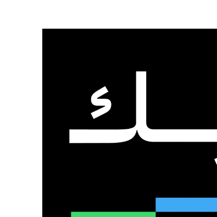
الرئيسية
من نحن
تواصل معنا
الإثنين, 3 أغسطس 2026
عدد المتابعين
48٬000
متابع
10٬500
مشترك
9٬167
متابع
الذكاء الاصطناعي