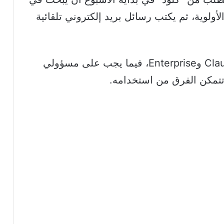
أولوية، ثم يكتب رسائل بريد إلكتروني تلقائية
ويتوفر الموصل الجديد لعملاء Claude Team وEnterprise، فيما يجب على مسؤولي