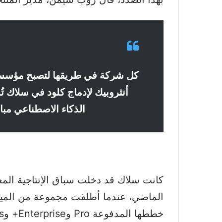
كل شركة في طريقها لتصبح مؤسسة ق
أنثروبيك لإدماج كلود في سلاك تُ
الذكاء الاصطناعي مبا
كانت سلاك قد دخلت سباق الإنتاجية المع
الماضي، عندما أطلقت مجموعة من الميز
خططها المدفوعة Pro وEnterprise+ وBusiness+.