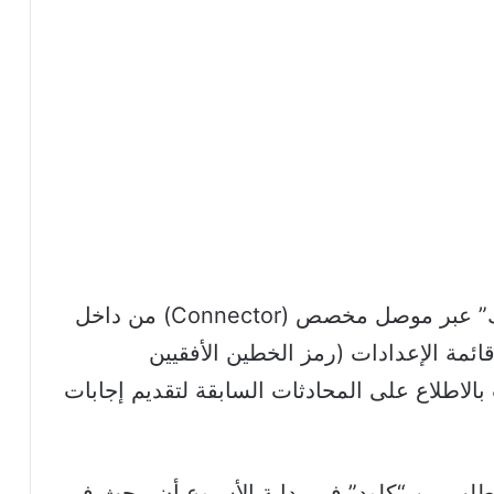
أصبح بالإمكان الآن دمج “كلود” مع “سلاك” عبر موصل مخصص (Connector) من داخل
ائمة الإعدادات (رمز الخطين الأفقيين
بالاطلاع على المحادثات السابقة لتقديم إجابات
طلب من “كلود” في بداية الأسبوع أن يبحث في