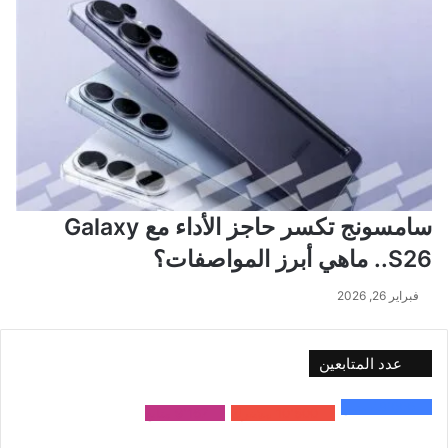
سامسونج تكسر حاجز الأداء مع Galaxy
S26.. ماهي أبرز المواصفات؟
فبراير 26, 2026
عدد المتابعين
48٬000
متابع
10٬500
مشترك
9٬167
متابع