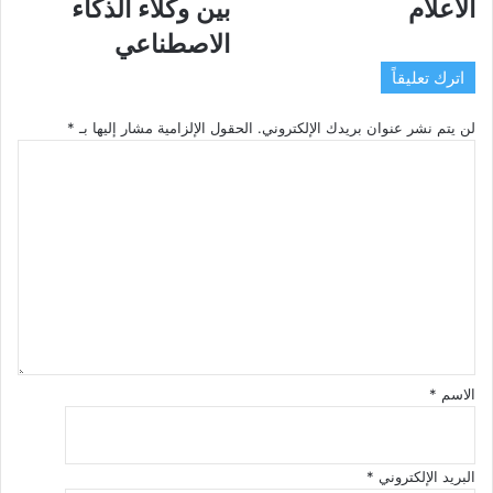
مبادرة
للتواصل
الاعلام
بين وكلاء الذكاء
تقنية
الاجتماعي
الاصطناعي
لتطوير
بين
صناعة
وكلاء
اترك تعليقاً
الاعلام
الذكاء
الاصطناعي
لن يتم نشر عنوان بريدك الإلكتروني.
الحقول الإلزامية مشار إليها بـ
*
ا
ل
ت
ع
ل
ي
ق
*
الاسم
*
البريد الإلكتروني
*