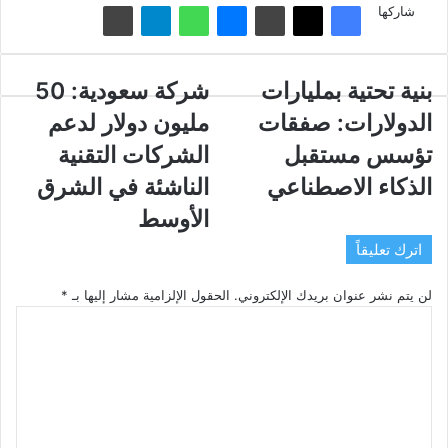
شاركها
بنية
بنية تحتية بمليارات
شركة
شركة سعودية: 50
تحتية
سعودية:
الدولارات: صفقات
مليون دولار لدعم
بمليارات
50
الدولارات:
مليون
تؤسس مستقبل
الشركات التقنية
صفقات
دولار
الذكاء الاصطناعي
الناشئة في الشرق
تؤسس
لدعم
مستقبل
الشركات
الأوسط
الذكاء
التقنية
اترك تعليقاً
الاصطناعي
الناشئة
في
لن يتم نشر عنوان بريدك الإلكتروني.
الشرق
الحقول الإلزامية مشار إليها بـ
*
الأوسط
ا
ل
ت
ع
ل
ي