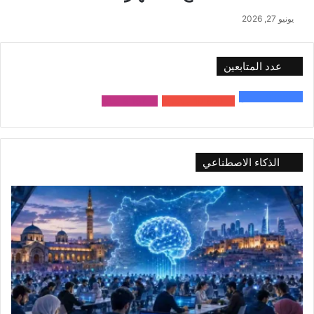
يونيو 27, 2026
عدد المتابعين
48٬000
متابع
10٬500
مشترك
9٬167
متابع
الذكاء الاصطناعي