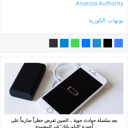
Android Authority
يونهاب الكورية
بعد
سلسلة
حوادث
جوية
..
الصين
تفرض
حظراً
صارماً
على
بعد سلسلة حوادث جوية .. الصين تفرض حظراً صارماً على
أجهزة
أجهزة "الباوربانك" غير المعتمدة