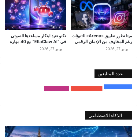
ميتا تطور تطبيق «Arena» للتنبؤات
تكنو تعيد ابتكار مساعدها الصوتي
رغم المخاوف من الإدمان الرقمي
في “EllaClaw AI” مع 40 مهارة
يونيو 27, 2026
يونيو 27, 2026
عدد المتابعين
48٬000
متابع
10٬500
مشترك
9٬167
متابع
الذكاء الاصطناعي