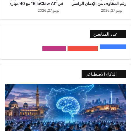
رغم المخاوف من الإدمان الرقمي
في “EllaClaw AI” مع 40 مهارة
يونيو 27, 2026
يونيو 27, 2026
عدد المتابعين
48٬000
متابع
10٬500
مشترك
9٬167
متابع
الذكاء الاصطناعي