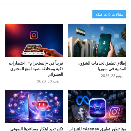
مقالات ذات صلة
إطلاق تطبيق لخدمات الشؤون
قريباً في «إنستجرام»: اختصارات
المدنية في سوريا
ذكية ومحادثة نصية لمنع المحتوى
العشوائي
يونيو 22, 2026
يونيو 30, 2026
ميتا تطور تطبيق «Arena» للتنبؤات
تكنو تعيد ابتكار مساعدها الصوتي