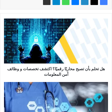
هل
تحلم
بأن
تصبح
محاربًا
رقميًا؟
اكتشف
تخصصات
و
وظائف
هل تحلم بأن تصبح محاربًا رقميًا؟ اكتشف تخصصات و وظائف
أمن
أمن المعلومات
المعلومات
منصة
"ضماني"
العُمانية
الخامسة
عالمياً
بتطبيقات