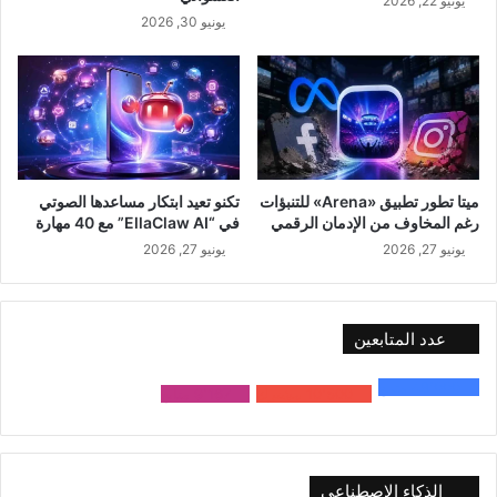
يونيو 22, 2026
يونيو 30, 2026
ميتا تطور تطبيق «Arena» للتنبؤات
تكنو تعيد ابتكار مساعدها الصوتي
رغم المخاوف من الإدمان الرقمي
في “EllaClaw AI” مع 40 مهارة
يونيو 27, 2026
يونيو 27, 2026
عدد المتابعين
48٬000
متابع
10٬500
مشترك
9٬167
متابع
الذكاء الاصطناعي