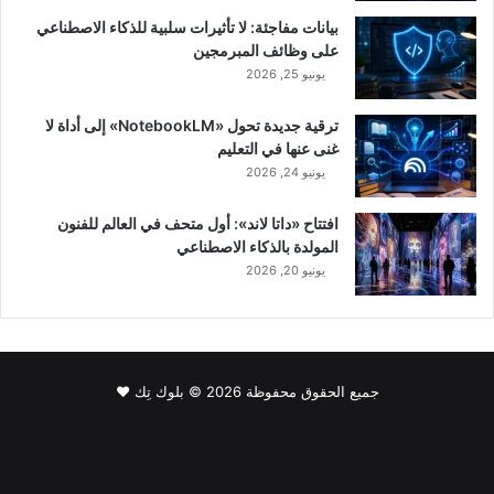
بيانات مفاجئة: لا تأثيرات سلبية للذكاء الاصطناعي
على وظائف المبرمجين
يونيو 25, 2026
ترقية جديدة تحول «NotebookLM» إلى أداة لا
غنى عنها في التعليم
يونيو 24, 2026
افتتاح «داتا لاند»: أول متحف في العالم للفنون
المولدة بالذكاء الاصطناعي
يونيو 20, 2026
جميع الحقوق محفوظة 2026 © بلوك تِك ❤️
فيسبوك
‫X
لينكدإن
‫YouTube
انستقرام
سناب
‫TikTok