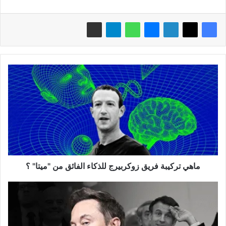
ماهي
تركيبة
فريق
زوكربيرج
للذكاء
الفائق
من
"ميتا"
؟
ماهي تركيبة فريق زوكربيرج للذكاء الفائق من "ميتا" ؟
سجال
بين
إيلون
ماسك