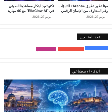
ميتا تطور تطبيق «Arena» للتنبؤات
تكنو تعيد ابتكار مساعدها الصوتي
رغم المخاوف من الإدمان الرقمي
في “EllaClaw AI” مع 40 مهارة
يونيو 27, 2026
يونيو 27, 2026
عدد المتابعين
48٬000
متابع
10٬500
مشترك
9٬167
متابع
الذكاء الاصطناعي