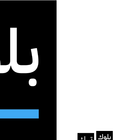
جديد الموقع
الرئيسية
/
مقالات
/
شركات التكنولوجيا العالمية
/
أبل
/
“آبل
أبل
شركات التكنولوجيا العالمية
مقالات
“آبل” تفتح أبوابها في المم
Block Tech
ديسمبر 17, 2024
آخر تحديث: يناير 14, 2025