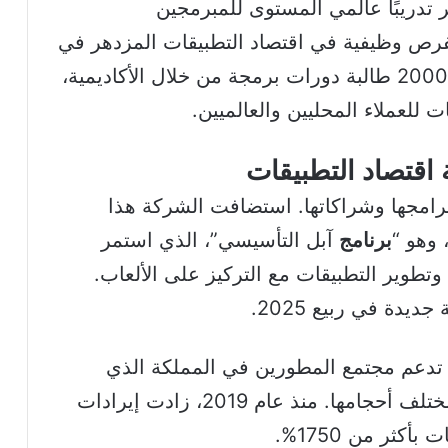
 تدريبًا عالمي المستوى للمبرمجين
لفرص وظيفية في اقتصاد التطبيقات المزدهر في
المملكة. حتى الآن، أكملت ما يقرب من 2000 طالبة دورات برمجة من خلال الأكاديمية،
 للعملاء المحليين والعالميين.
 اقتصاد التطبيقات
رامجها وشراكاتها. استضافت الشركة هذا
وهو “
برنامج
آبل التأسيسي”، الذي استمر
وتطوير التطبيقات مع التركيز على الألعاب.
يدة في ربيع 2025.
 إذ تدعم مجتمع المطورين في المملكة الذي
يساهم في خلق فرص عمل للشركات بمختلف أحجامها. منذ عام 2019، زادت إيرادات
كثر من 1750%.