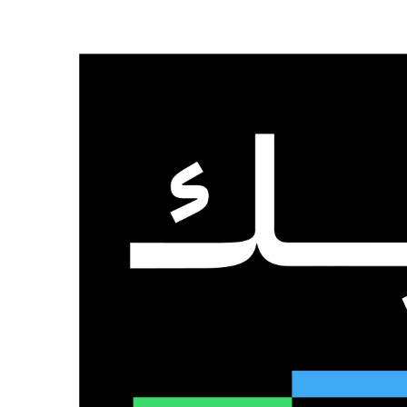
الرئيسية
من نحن
تواصل معنا
الإثنين, 3 أغسطس 2026
عدد المتابعين
48٬000
متابع
10٬500
مشترك
9٬167
متابع
الذكاء الاصطناعي