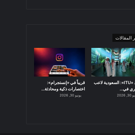
 المقالات
اتحاد «ITU»: السعودية لاعب
قريباً في «إنستجرام»:
ري في…
اختصارات ذكية ومحادثة…
, 2026
يونيو 30, 2026