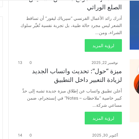
الصلع الوراثي
أدرك رائد الأعمال الفرنسي “سيرياك ليفور” أن تساقط
الشعر ليس مجرد حالة طبية، بل تجربة نفسية تُغيِّر سلوك
الشراء، ومن…
لرؤية المزيد
نوفمبر 22, 2025
0
13
ميزة “حول”: تحديث واتساب الجديد
لزيادة التعبير داخل التطبيق
أعلن تطبيق واتساب عن إطلاق ميزة جديدة تشبه إلى حدِّ
كبير خاصية “ملاحظات – Notes” في إنستجرام، ضمن
مساعي شركة…
لرؤية المزيد
أكتوبر 30, 2025
0
14