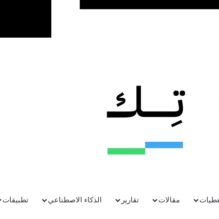
الإحالات إلى تطبيقات التجارة الإلكترونية
أشارت تقارير تقنية إلى بيانات حديثة تُشير إلى التنامي
السريع لتأثير شات جي بي تي كمُحيلٍ (referrer) إلى
تطبيقات التجار…
لرؤية المزيد
ديسمبر 3, 2025
0
5
جوجل تختبر دمج “ملخصات الذكاء
الاصطناعي” مع “وضع الذكاء الاصطناعي”
بدأت شركة جوجل باختبار ميزة جديدة تُوحِّد تجربتَي “AI
Overviews” و”AI Mode” داخل محرك البحث، في خطوة
تعيد تصميم…
لرؤية المزيد
غطيات
مقالات
تقارير
الذكاء الاصطناعي
تطبيقات
نوفمبر 28, 2025
0
7
Myhair.AI: نموذج مخصص لتشخيص