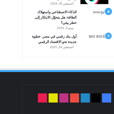
أغسطس 16, 2025
الذكاء الاصطناعي واستهلاك
الطاقة: هل يتحوّل الابتكار إلى
خطر بيئي؟
يونيو 3, 2025
أول بنك رقمي في مصر: خطوة
جديدة نحو الاقتصاد الرقمي
أغسطس 24, 2025
‫X
فيسبوك
لينكدإن
‫YouTube
انستقرام
سناب
‫TikTok
تشات