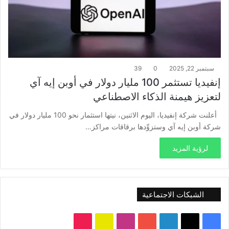
سبتمبر 22, 2025
0
39
إنفيديا تستثمر 100 مليار دولار في أوبن إيه آي
لتعزيز هيمنة الذكاء الاصطناعي
أعلنت شركة إنفيديا، اليوم الاثنين، نيتها استثمار نحو 100 مليار دولار في
شركة أوبن إيه آي وستزوِّدها برقاقات مراكز…
لرؤية المزيد
الشبكات الاجتماعية
‫X
فيسبوك
لينكدإن
‫YouTube
انستقرام
سناب
‫TikTok