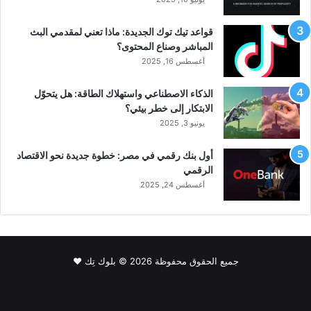
قواعد تيك توك الجديدة: ماذا تعني لمقدمي البث
المباشر وصناع المحتوى؟
أغسطس 16, 2025
الذكاء الاصطناعي واستهلاك الطاقة: هل يتحوّل
الابتكار إلى خطر بيئي؟
يونيو 3, 2025
أول بنك رقمي في مصر: خطوة جديدة نحو الاقتصاد
الرقمي
أغسطس 24, 2025
جميع الحقوق محفوظة 2026 © بلوك تِك ❤️
فيسبوك
‫X
لينكدإن
‫YouTube
انستقرام
سناب
‫TikTok