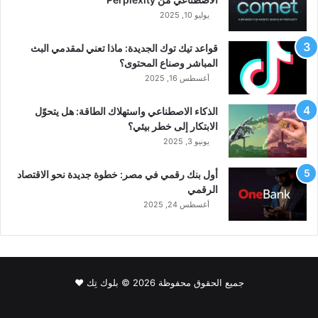
يوليو 10, 2025
قواعد تيك توك الجديدة: ماذا تعني لمقدمي البث
المباشر وصناع المحتوى؟
أغسطس 16, 2025
الذكاء الاصطناعي واستهلاك الطاقة: هل يتحوّل
الابتكار إلى خطر بيئي؟
يونيو 3, 2025
أول بنك رقمي في مصر: خطوة جديدة نحو الاقتصاد
الرقمي
أغسطس 24, 2025
جميع الحقوق محفوظة 2026 © بلوك تِك ❤️
فيسبوك
‫X
لينكدإن
‫YouTube
انستقرام
سناب
‫TikTok