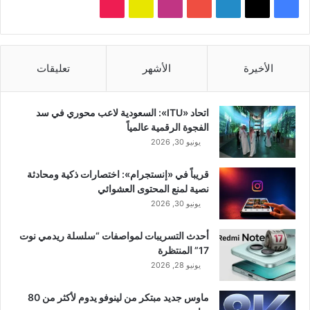
‫X
فيسبوك
لينكدإن
‫YouTube
انستقرام
سناب
‫TikTok
تشات
الأخيرة
الأشهر
تعليقات
اتحاد «ITU»: السعودية لاعب محوري في سد
الفجوة الرقمية عالمياً
يونيو 30, 2026
قريباً في «إنستجرام»: اختصارات ذكية ومحادثة
نصية لمنع المحتوى العشوائي
يونيو 30, 2026
أحدث التسريبات لمواصفات “سلسلة ريدمي نوت
17” المنتظرة
يونيو 28, 2026
ماوس جديد مبتكر من لينوفو يدوم لأكثر من 80