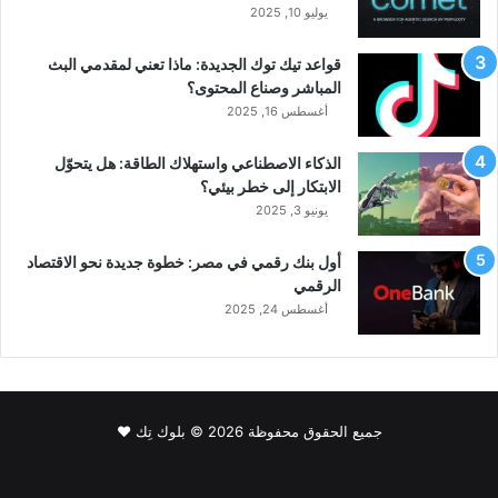
يوليو 10, 2025
قواعد تيك توك الجديدة: ماذا تعني لمقدمي البث
المباشر وصناع المحتوى؟
أغسطس 16, 2025
الذكاء الاصطناعي واستهلاك الطاقة: هل يتحوّل
الابتكار إلى خطر بيئي؟
يونيو 3, 2025
أول بنك رقمي في مصر: خطوة جديدة نحو الاقتصاد
الرقمي
أغسطس 24, 2025
جميع الحقوق محفوظة 2026 © بلوك تِك ❤️
فيسبوك
‫X
لينكدإن
‫YouTube
انستقرام
سناب
‫TikTok