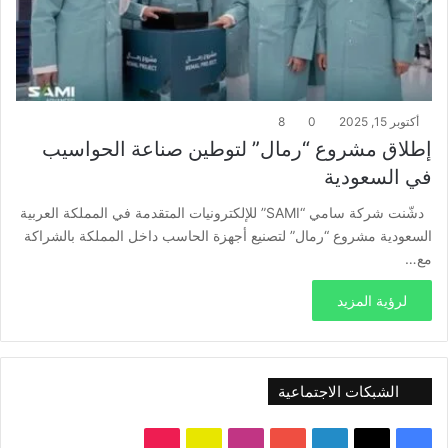
أكتوبر 15, 2025
0
8
إطلاق مشروع “رمال” لتوطين صناعة الحواسيب
في السعودية
دشّنت شركة سامي “SAMI” للإلكترونيات المتقدمة في المملكة العربية
السعودية مشروع “رمال” لتصنيع أجهزة الحاسب داخل المملكة بالشراكة
مع…
لرؤية المزيد
الشبكات الاجتماعية
‫X
فيسبوك
لينكدإن
‫YouTube
انستقرام
سناب
‫TikTok